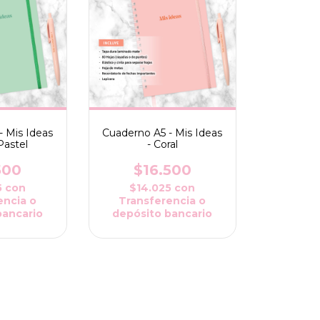
- Mis Ideas
Cuaderno A5 - Mis Ideas
Pastel
- Coral
500
$16.500
5
con
$14.025
con
encia o
Transferencia o
bancario
depósito bancario