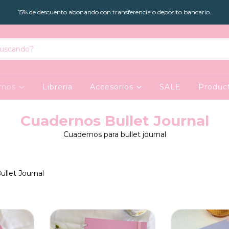
15% de descuento abonando con transferencia o deposito bancario.
rnos
Libreria
Accesorios
SALE
Product
Cuadernos Bullet Journal
Cuadernos para bullet journal
llet Journal