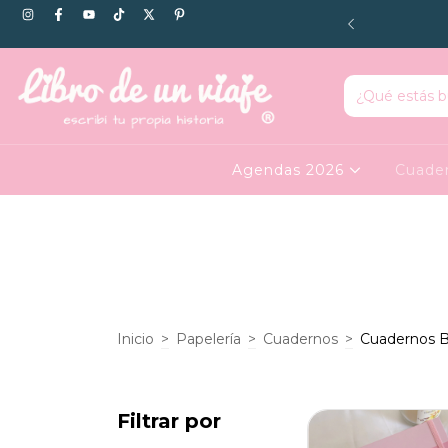
s las compras ////// 3 cuotas sin interés con tarjeta de debito
ndo GoCuotas
Agendas 2026
Cuade
Inicio
>
Papelería
>
Cuadernos
>
Cuadernos Bu
Filtrar por