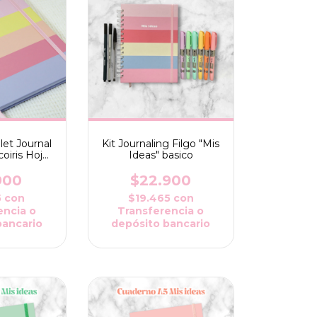
let Journal
Kit Journaling Filgo "Mis
oiris Hojas
Ideas" basico
adas
900
$22.900
5
con
$19.465
con
encia o
Transferencia o
bancario
depósito bancario