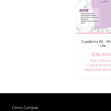
Cuaderno A5 - Mi
- Lila
$16.50
$14.025
co
Transferenci
depósito banc
Cómo Comprar