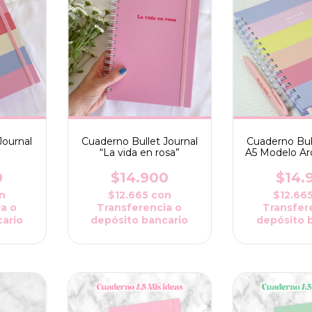
Journal
Cuaderno Bullet Journal
Cuaderno Bul
”
“La vida en rosa”
A5 Modelo Arc
Punte
0
$14.900
$14.
n
$12.665
con
$12.66
a o
Transferencia o
Transfer
ario
depósito bancario
depósito 