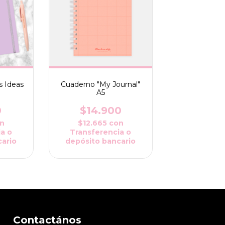
s Ideas
Cuaderno "My Journal"
A5
0
$14.900
n
$12.665
con
a o
Transferencia o
ario
depósito bancario
Contactános