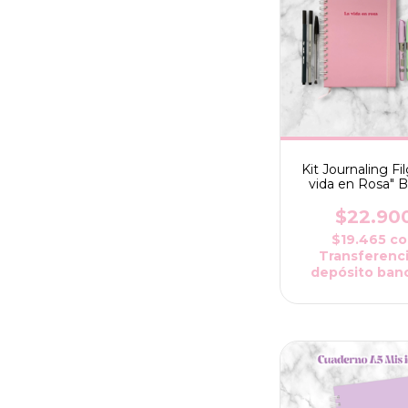
Kit Journaling Fi
vida en Rosa" B
$22.90
$19.465
co
Transferenci
depósito banc