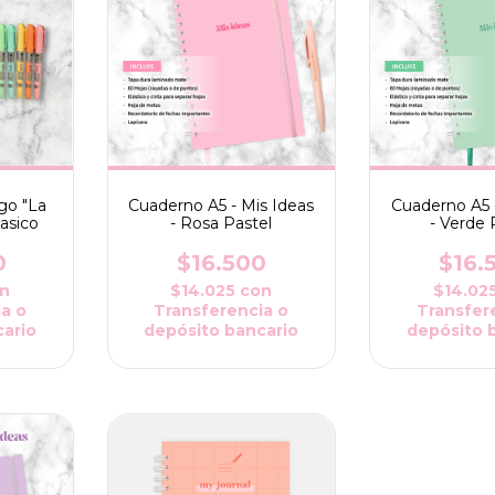
lgo "La
Cuaderno A5 - Mis Ideas
Cuaderno A5 
asico
- Rosa Pastel
- Verde 
0
$16.500
$16.
n
$14.025
con
$14.02
a o
Transferencia o
Transfer
ario
depósito bancario
depósito 