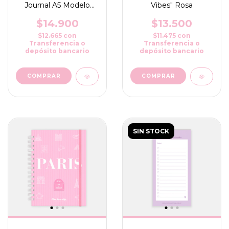
Journal A5 Modelo
Vibes" Rosa
Arcoiris Hojas
Punteadas
$14.900
$13.500
$12.665
con
$11.475
con
Transferencia o
Transferencia o
depósito bancario
depósito bancario
SIN STOCK