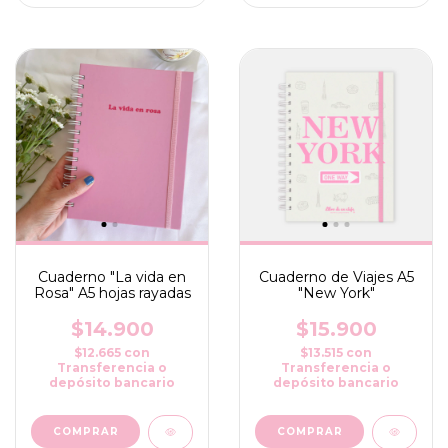
Cuaderno "La vida en
Cuaderno de Viajes A5
Rosa" A5 hojas rayadas
"New York"
$14.900
$15.900
$12.665
con
$13.515
con
Transferencia o
Transferencia o
depósito bancario
depósito bancario