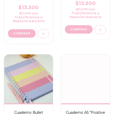
$13.500
$13.500
$11.475
con
Transferencia o
$11.475
con
depósito bancario
Transferencia o
depósito bancario
COMPRAR
COMPRAR
Cuaderno Bullet
Cuaderno A5 "Positive