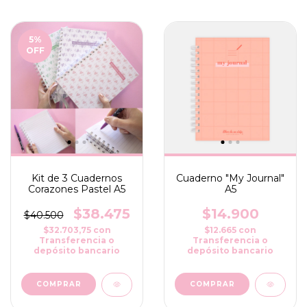
5
%
OFF
Kit de 3 Cuadernos
Cuaderno "My Journal"
Corazones Pastel A5
A5
$38.475
$14.900
$40.500
$32.703,75
con
$12.665
con
Transferencia o
Transferencia o
depósito bancario
depósito bancario
COMPRAR