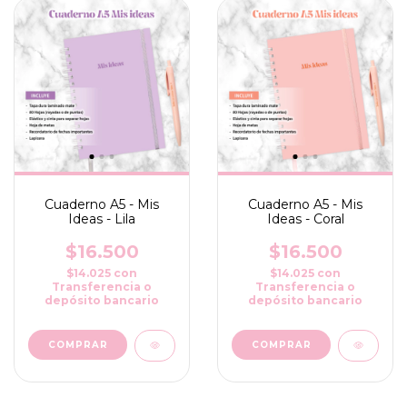
Cuaderno A5 - Mis
Cuaderno A5 - Mis
Ideas - Lila
Ideas - Coral
$16.500
$16.500
$14.025
con
$14.025
con
Transferencia o
Transferencia o
depósito bancario
depósito bancario
COMPRAR
COMPRAR