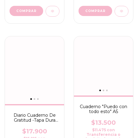
COMPRAR
COMPRAR
Cuaderno "Puedo con
todo esto" A5
Diario Cuaderno De
Gratitud -Tapa Dura
$13.500
Para 140 Días
$11.475
con
$17.900
Transferencia o